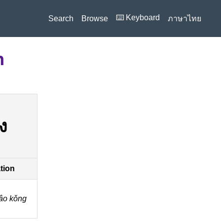
⌨️ Keyboard
Search
Browse
ภาษาไทย
n
ง
ation
̂o kǒng