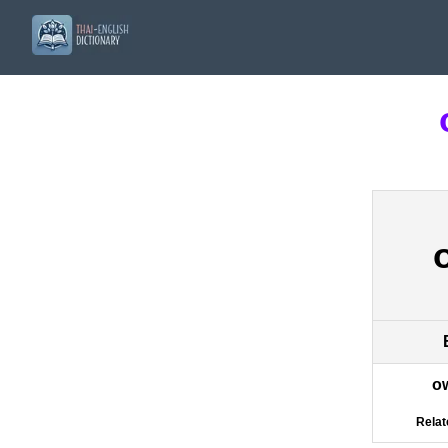
o
Relat