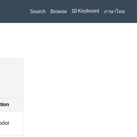
⌨️ Keyboard
Search
Browse
ภาษาไทย
ation
pôot