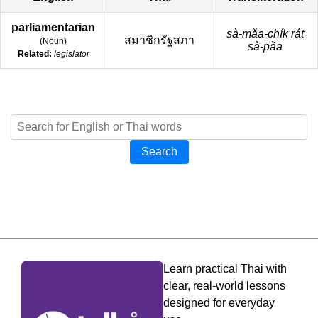
parliamentarian
sà-mǎa-chík rát
สมาชิกรัฐสภา
(
Noun
)
sà-pǎa
Related:
legislator
Search
Learn practical Thai with
clear, real-world lessons
designed for everyday