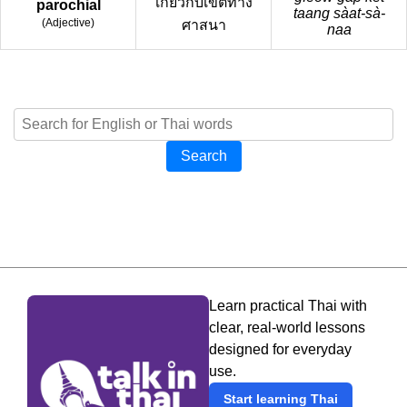
เกี่ยวกับเขตทาง
parochial
taang sàat-sà-
(
Adjective
)
ศาสนา
naa
Search
Learn practical Thai with
clear, real-world lessons
designed for everyday
use.
Start learning Thai