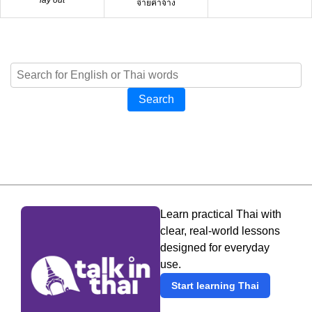
จ่ายค่าจ้าง
Search
Learn practical Thai with
clear, real-world lessons
designed for everyday
use.
Start learning Thai