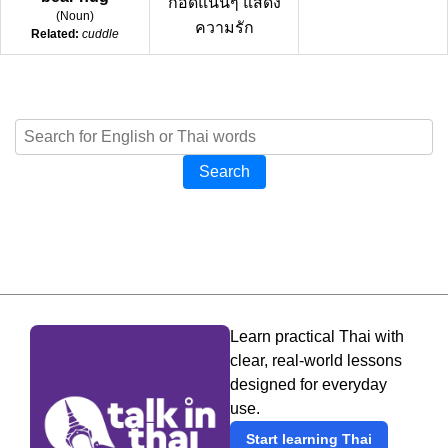
กอดแน่นๆ แสดง
(
Noun
)
ความรัก
Related:
cuddle
Search
Learn practical Thai with
clear, real-world lessons
designed for everyday
use.
Start learning Thai