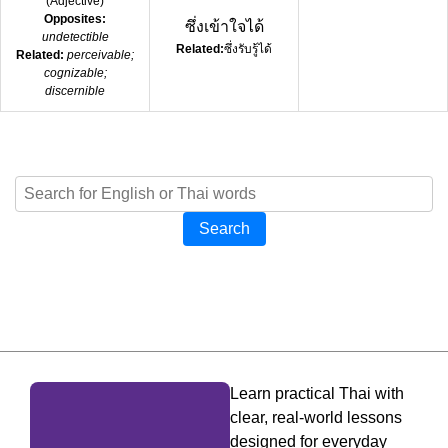
(
Adjective
)
Opposites:
ซึ่งเข้าใจได้
undetectible
Related:
ซึ่งรับรู้ได้
Related:
perceivable;
cognizable;
discernible
Search
Learn practical Thai with
clear, real-world lessons
designed for everyday