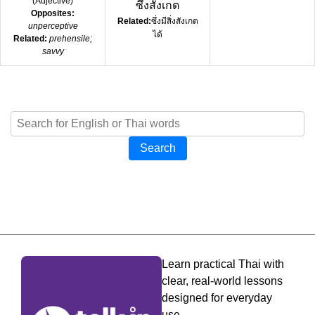
(
Adjective
)
ซึ่งสังเกต
Opposites:
Related:
ซึ่งมีสิ่งสังเกต
unperceptive
ได้
Related:
prehensile;
savvy
Search
Learn practical Thai with
clear, real-world lessons
designed for everyday
use.