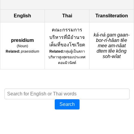
English
Thai
Transliteration
คณะกรรมการ
ká-ná gam gaan-
บริหารที่มีอำนาจ
presidium
bor-rí-hǎan têe
เต็มที่ของโซเวียต
mee am-nâat
(
Noun
)
dtem têe kǒng
Related:
praesidium
Related:
กลุ่มผู้เป็นสภา
soh-wîat
บริหารสูงสุดของประเทศ
คอมมิวนิสต์
Search