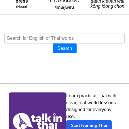
การเคลื่อนไหว
press
gaan klêuan wǎi
kǒng fǒong chon
(
Noun
)
ของฝูงชน
Search
Learn practical Thai with
clear, real-world lessons
designed for everyday
use.
Start learning Thai