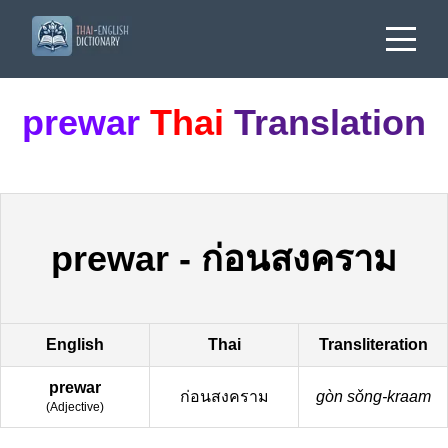
prewar
Thai
Translation
prewar
-
ก่อนสงคราม
English
Thai
Transliteration
prewar
ก่อนสงคราม
gòn sǒng-kraam
(
Adjective
)