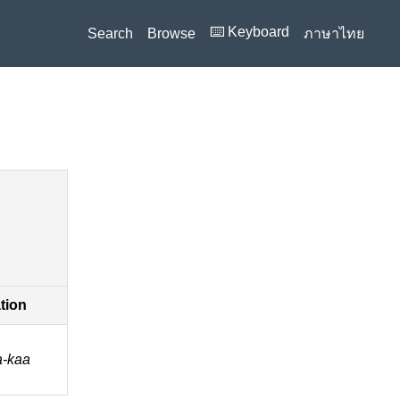
⌨️ Keyboard
Search
Browse
ภาษาไทย
ation
a-kaa