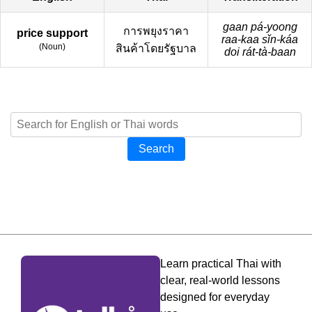
gaan pá-yoong
การพยุงราคา
price support
raa-kaa sǐn-káa
(
Noun
)
สินค้าโดยรัฐบาล
doi rát-tà-baan
Search
Learn practical Thai with
clear, real-world lessons
designed for everyday