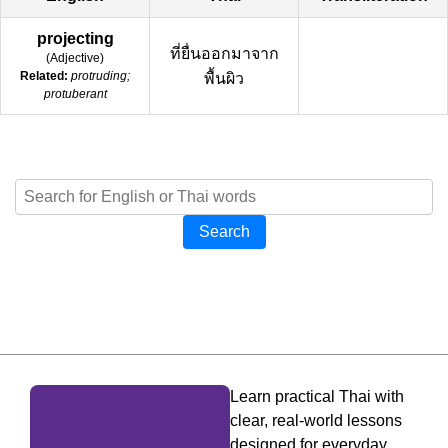
projecting
ที่ยื่นออกมาจาก
(
Adjective
)
Related:
protruding;
พื้นผิว
protuberant
Search
Learn practical Thai with
clear, real-world lessons
designed for everyday