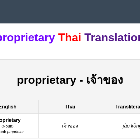
proprietary
Thai
Translatio
proprietary
-
เจ้าของ
English
Thai
Transliter
oprietary
เจ้าของ
jâo kǒn
(
Noun
)
ted:
proprietor