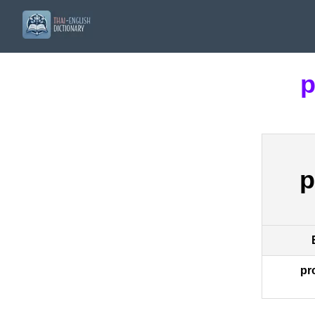
p
p
pr