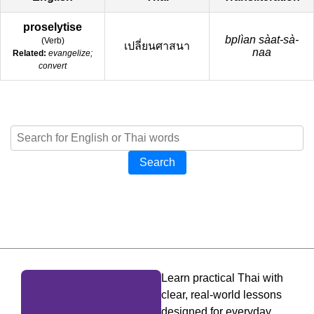
proselytise
bplìan sàat-sà-
(
Verb
)
เปลี่ยนศาสนา
naa
Related:
evangelize;
convert
Search
Learn practical Thai with
clear, real-world lessons
designed for everyday