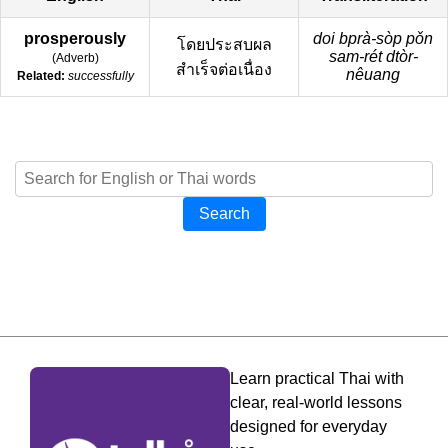
prosperously
doi bprà-sòp pǒn
โดยประสบผล
sam-rét dtòr-
(
Adverb
)
สำเร็จต่อเนื่อง
nêuang
Related:
successfully
Search
Learn practical Thai with
clear, real-world lessons
designed for everyday