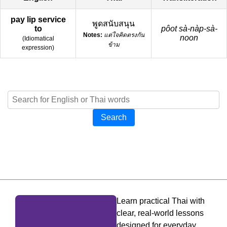
pay lip service
พูดสนับสนุน
to
pôot sà-nàp-sà-
Notes:
แต่ใจคิดตรงกัน
noon
(
Idiomatical
ข้าม
expression
)
Search
Learn practical Thai with
clear, real-world lessons
designed for everyday