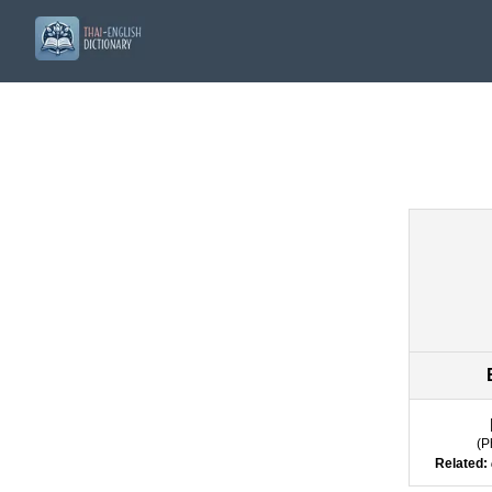
(
P
Related: