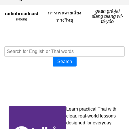
gaan grà-jai
การกระจายเสียง
radiobroadcast
sǐang taang wí-
(
Noun
)
ทางวิทยุ
tá-yóo
Search
Learn practical Thai with
clear, real-world lessons
designed for everyday