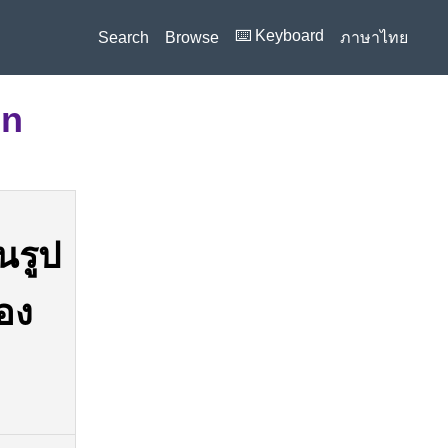
⌨️ Keyboard
Search
Browse
ภาษาไทย
on
นรูป
อง