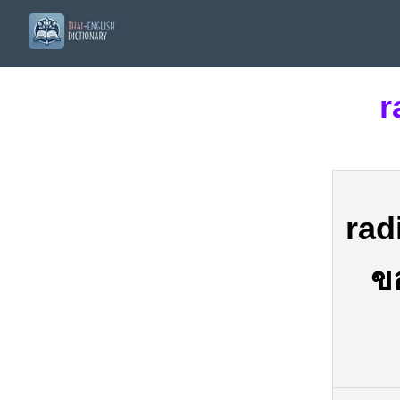
r
rad
ข