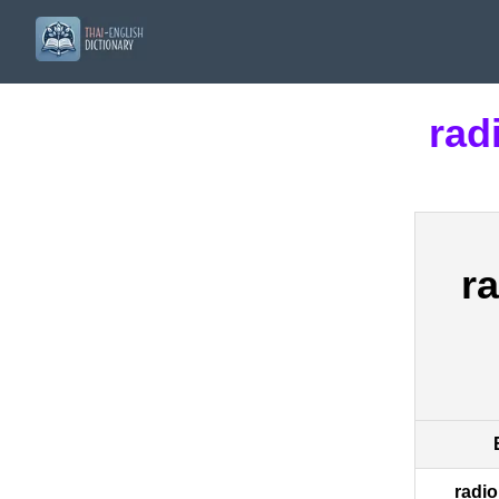
rad
r
radi