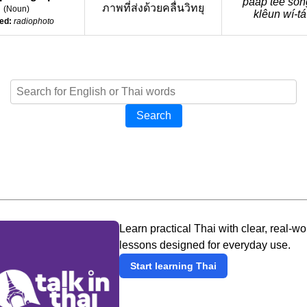
pâap têe sò
ภาพที่ส่งด้วยคลื่นวิทยุ
(
Noun
)
klêun wí-ta
ed:
radiophoto
Search
Learn practical Thai with clear, real-wo
lessons designed for everyday use.
Start learning Thai