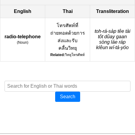
English
Thai
Transliteration
โทรศัพท์ที่
toh-rá-sàp têe tài
ถ่ายทอดด้วยการ
radio-telephone
tôt dûay gaan
ส่งและรับ
sòng láe ráp
(
Noun
)
klêun wí-tá-yóo
คลื่นวิทยุ
Related:
วิทยุโทรศัพท์
Search