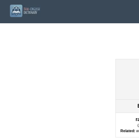
r
(
Related:
w