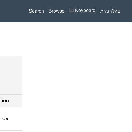
⌨️ Keyboard
Search
Browse
ภาษาไทย
ation
 dâi