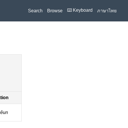
⌨️ Keyboard
Search
Browse
ภาษาไทย
ation
êun