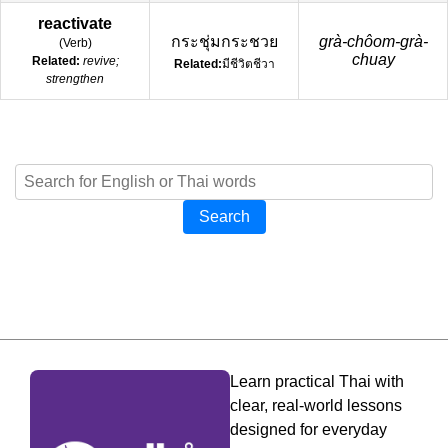
reactivate
กระชุ่มกระชวย
grà-chôom-grà-
(
Verb
)
chuay
Related:
revive;
Related:
มีชีวิตชีวา
strengthen
Search
Learn practical Thai with
clear, real-world lessons
designed for everyday