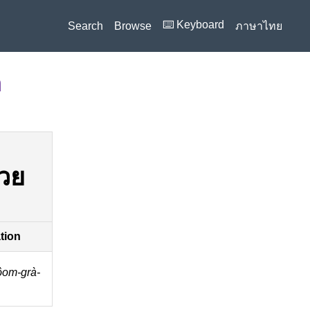
⌨️ Keyboard
Search
Browse
ภาษาไทย
n
ชวย
ation
ôom-grà-