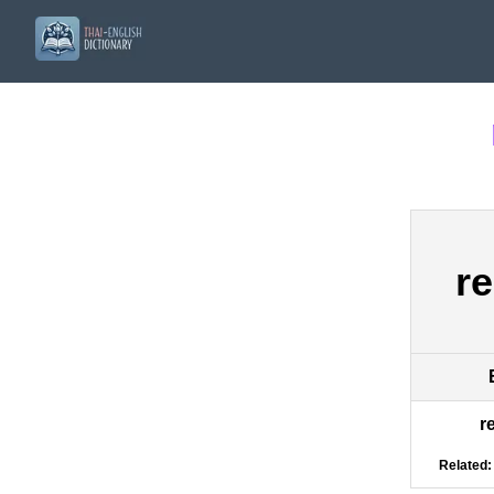
re
r
Related: