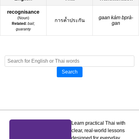
recognisance
gaan kám bprà-
(
Noun
)
การค้ำประกัน
gan
Related:
bail;
guaranty
Search
Learn practical Thai with
clear, real-world lessons
designed for everyday