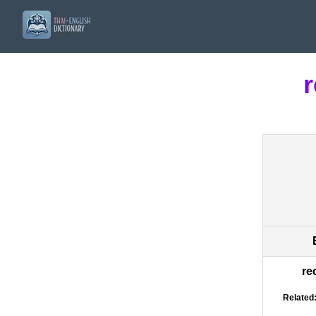
r
re
Related