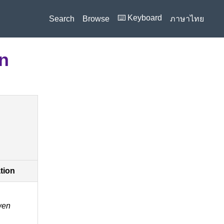
⌨️ Keyboard
Search
Browse
ภาษาไทย
on
ation
 wen