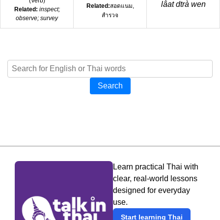
(
Verb
)
lâat dtrà wen
Related:
สอดแนม,
Related:
inspect;
สำรวจ
observe; survey
Search
Learn practical Thai with
clear, real-world lessons
designed for everyday
use.
Start learning Thai