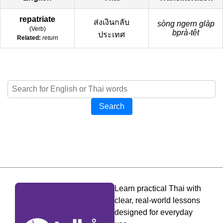
repatriate
ส่งเงินกลับ
sòng ngern glàp
(
Verb
)
bprà-têt
ประเทศ
Related:
return
Search
Learn practical Thai with
clear, real-world lessons
designed for everyday