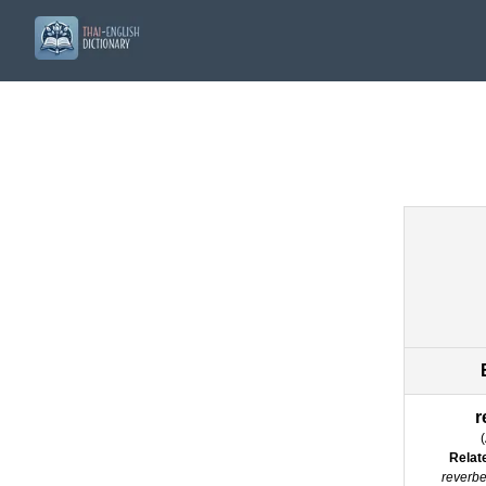
r
(
Relat
reverbe