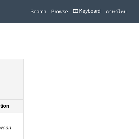
⌨️ Keyboard
Search
Browse
ภาษาไทย
ation
-waan