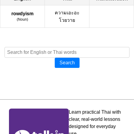
ความเอะอะ
rowdyism
(
Noun
)
โวยวาย
Search
Learn practical Thai with
clear, real-world lessons
designed for everyday
use.