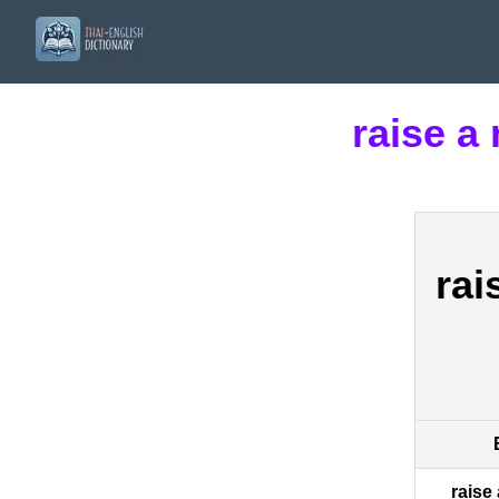
raise a
rai
raise