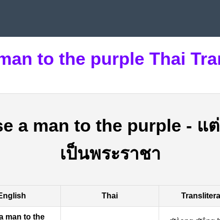
 man to the purple Thai Tra
se a man to the purple
-
แต่
เป็นพระราชา
English
Thai
Transliter
 a man to the