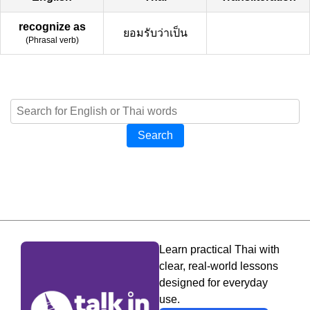
recognize as
ยอมรับว่าเป็น
(
Phrasal verb
)
Search
Learn practical Thai with
clear, real-world lessons
designed for everyday
use.