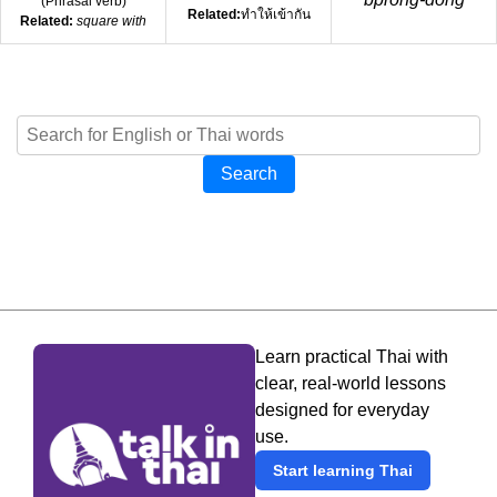
(
Phrasal verb
)
Related:
ทำให้เข้ากัน
Related:
square with
Search
Learn practical Thai with
clear, real-world lessons
designed for everyday
use.
Start learning Thai