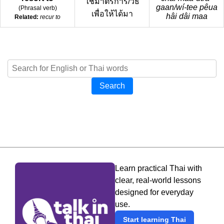
ใช้มาตรการ/วิธี
gaan/wí-tee pêua
(
Phrasal verb
)
เพื่อให้ได้มา
hâi dâi maa
Related:
recur to
Search
Learn practical Thai with
clear, real-world lessons
designed for everyday
use.
Start learning Thai