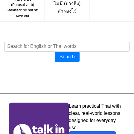
ไม่มี (บางสิ่ง)
(
Phrasal verb
)
Related:
be out of;
สำรองไว้
give out
Search
Learn practical Thai with
clear, real-world lessons
designed for everyday
use.