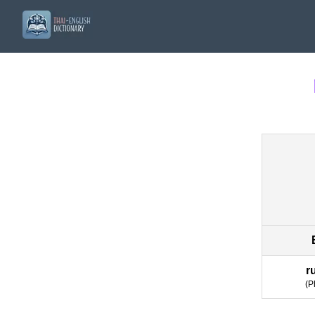
r
(
P