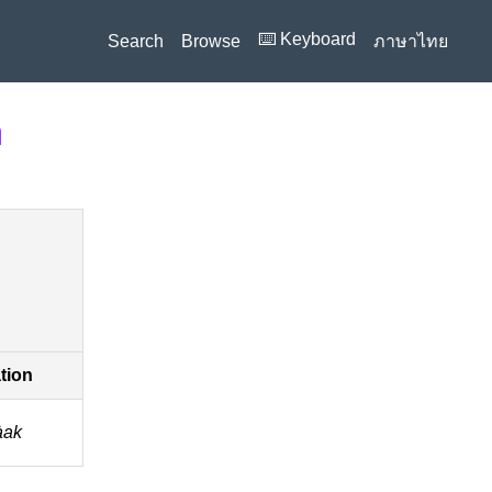
⌨️ Keyboard
Search
Browse
ภาษาไทย
n
ation
àak