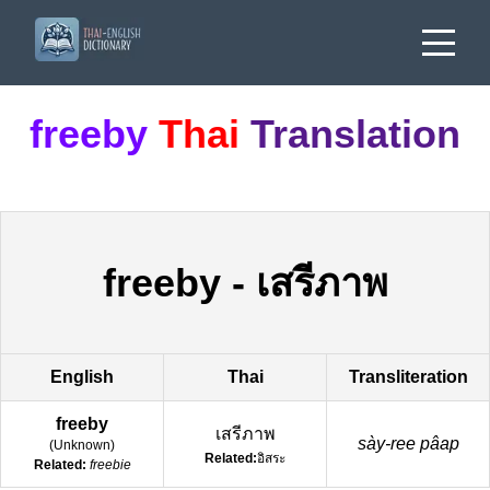
freeby
Thai
Translation
freeby
-
เสรีภาพ
English
Thai
Transliteration
freeby
เสรีภาพ
sày-ree pâap
(
Unknown
)
Related:
อิสระ
Related:
freebie