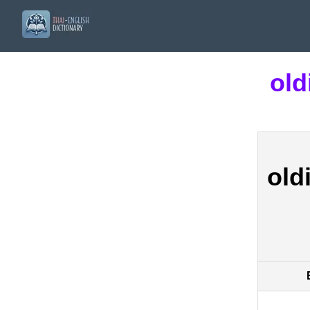
old
old