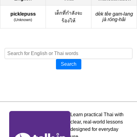
เด็กที่กำลังจะ
picklepuss
dèk têe gam-lang
jà róng-hâi
(
Unknown
)
ร้องไห้
Search
Learn practical Thai with
clear, real-world lessons
designed for everyday
use.