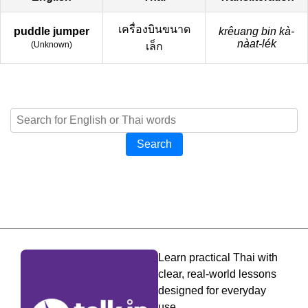
เครื่องบินขนาด
puddle jumper
krêuang bin kà-
nàat-lék
(
Unknown
)
เล็ก
Search
Learn practical Thai with
clear, real-world lessons
designed for everyday
use.