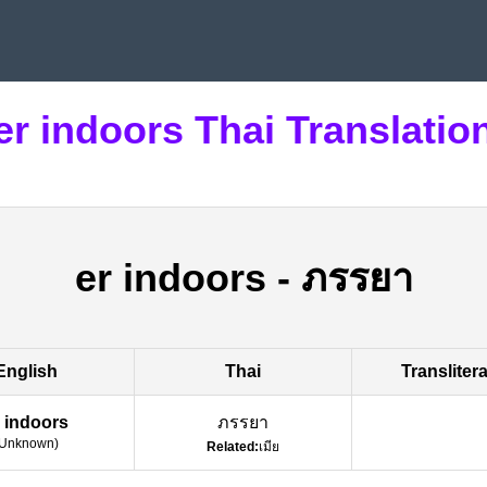
er indoors Thai Translatio
er indoors
-
ภรรยา
English
Thai
Transliter
r indoors
ภรรยา
Unknown
)
Related:
เมีย