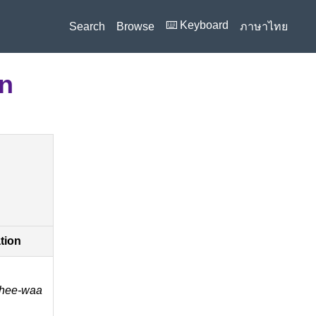
⌨️ Keyboard
Search
Browse
ภาษาไทย
on
ation
chee-waa