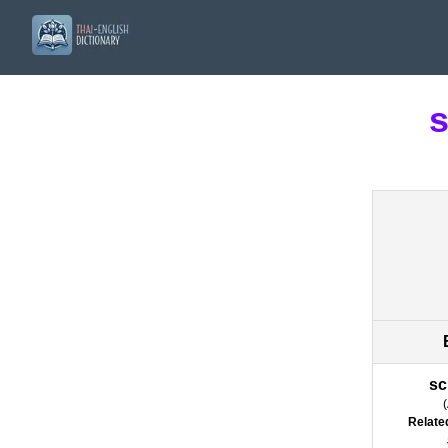
s
sc
(
Relate