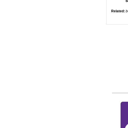
s
Related:
b