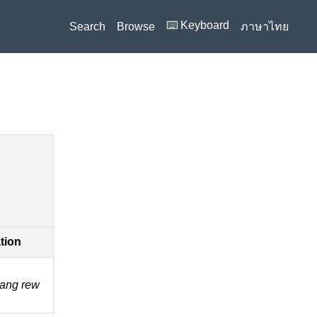
⌨️ Keyboard
Search
Browse
ภาษาไทย
ation
̀ang rew