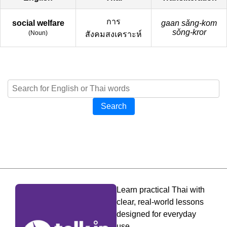
การ
social welfare
gaan sǎng-kom
sǒng-kror
(
Noun
)
สังคมสงเคราะห์
Search
Learn practical Thai with
clear, real-world lessons
designed for everyday
use.