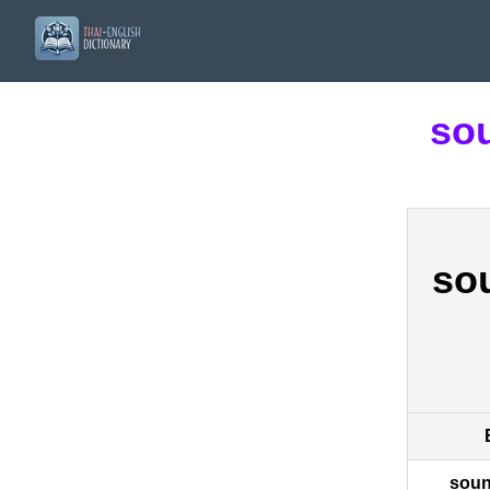
sou
so
soun